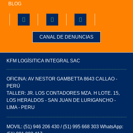
BLOG
CANAL DE DENUNCIAS
KFM LOGÍSITICA INTEGRAL SAC
OFICINA: AV NESTOR GAMBETTA 8643 CALLAO -
PERÚ
TALLER: JR. LOS CONTADORES MZA. H LOTE. 15,
LOS HERALDOS - SAN JUAN DE LURIGANCHO -
LIMA - PERU
MOVIL: (51) 946 206 430 / (51) 995 668 303 WhatsApp: