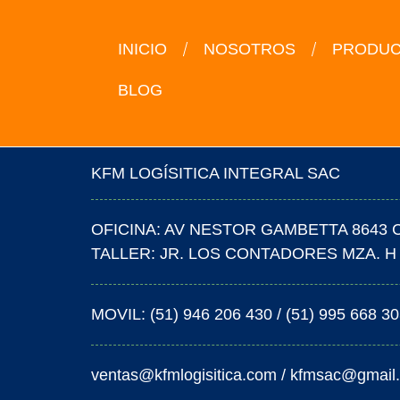
INICIO
NOSOTROS
PRODU
BLOG
KFM LOGÍSITICA INTEGRAL SAC
OFICINA: AV NESTOR GAMBETTA 8643 
TALLER: JR. LOS CONTADORES MZA. H 
MOVIL: (51) 946 206 430 / (51) 995 668 3
ventas@kfmlogisitica.com / kfmsac@gmail