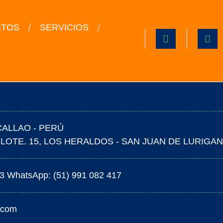
CTOS
SERVICIOS
CALLAO - PERÚ
LOTE. 15, LOS HERALDOS - SAN JUAN DE LURIGAN
03 WhatsApp: (51) 991 082 417
.com