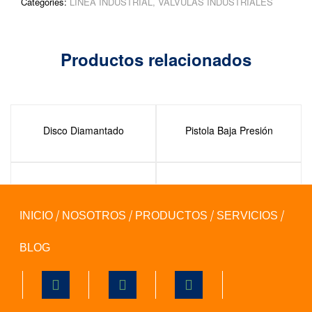
Categories:
LINEA INDUSTRIAL
,
VALVULAS INDUSTRIALES
Productos relacionados
Disco Diamantado
Pistola Baja Presión
Disco de Corte
Pegamento Extrafuerte
INICIO
NOSOTROS
PRODUCTOS
SERVICIOS
BLOG