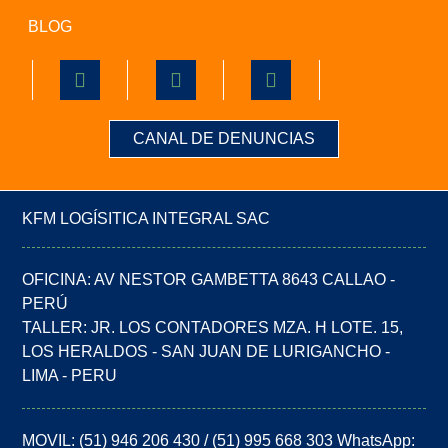
BLOG
CANAL DE DENUNCIAS
KFM LOGÍSITICA INTEGRAL SAC
OFICINA: AV NESTOR GAMBETTA 8643 CALLAO -
PERÚ
TALLER: JR. LOS CONTADORES MZA. H LOTE. 15,
LOS HERALDOS - SAN JUAN DE LURIGANCHO -
LIMA - PERU
MOVIL: (51) 946 206 430 / (51) 995 668 303 WhatsApp: