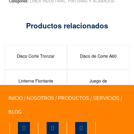
Categories:
LINEA INDUSTRIAL
,
PINTURAS Y ACABADOS
Productos relacionados
Disco Corte Tronzar
Disco de Corte A60
Linterna Flontante
Juego de
Aerodinámica
Desarmadores
INICIO
NOSOTROS
PRODUCTOS
SERVICIOS
BLOG