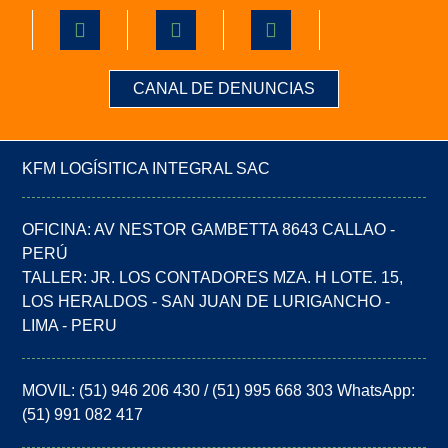
CANAL DE DENUNCIAS
KFM LOGÍSITICA INTEGRAL SAC
OFICINA: AV NESTOR GAMBETTA 8643 CALLAO -
PERÚ
TALLER: JR. LOS CONTADORES MZA. H LOTE. 15,
LOS HERALDOS - SAN JUAN DE LURIGANCHO -
LIMA - PERU
MOVIL: (51) 946 206 430 / (51) 995 668 303 WhatsApp:
(51) 991 082 417