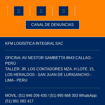
CANAL DE DENUNCIAS
KFM LOGÍSITICA INTEGRAL SAC
OFICINA: AV NESTOR GAMBETTA 8643 CALLAO -
PERÚ
TALLER: JR. LOS CONTADORES MZA. H LOTE. 15,
LOS HERALDOS - SAN JUAN DE LURIGANCHO -
LIMA - PERU
MOVIL: (51) 946 206 430 / (51) 995 668 303 WhatsApp:
(51) 991 082 417