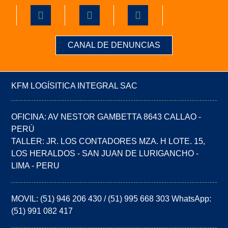
CANAL DE DENUNCIAS
KFM LOGÍSITICA INTEGRAL SAC
OFICINA: AV NESTOR GAMBETTA 8643 CALLAO -
PERÚ
TALLER: JR. LOS CONTADORES MZA. H LOTE. 15,
LOS HERALDOS - SAN JUAN DE LURIGANCHO -
LIMA - PERU
MOVIL: (51) 946 206 430 / (51) 995 668 303 WhatsApp:
(51) 991 082 417