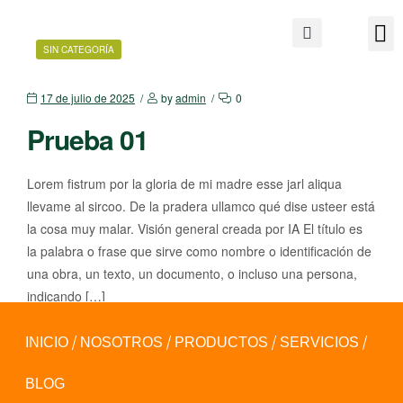
SIN CATEGORÍA
17 de julio de 2025
by
admin
0
Prueba 01
Lorem fistrum por la gloria de mi madre esse jarl aliqua
llevame al sircoo. De la pradera ullamco qué dise usteer está
la cosa muy malar. Visión general creada por IA El título es
la palabra o frase que sirve como nombre o identificación de
una obra, un texto, un documento, o incluso una persona,
indicando […]
Read More
INICIO
NOSOTROS
PRODUCTOS
SERVICIOS
BLOG