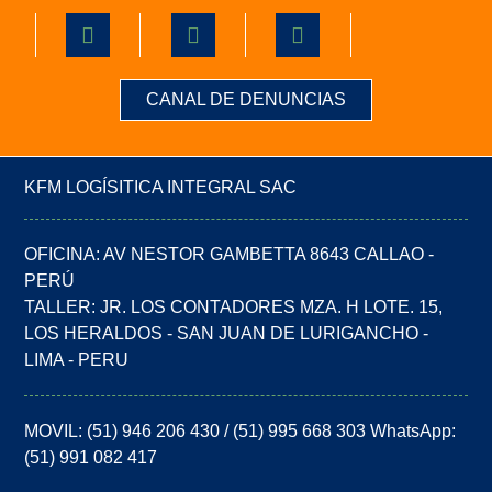
CANAL DE DENUNCIAS
KFM LOGÍSITICA INTEGRAL SAC
OFICINA: AV NESTOR GAMBETTA 8643 CALLAO -
PERÚ
TALLER: JR. LOS CONTADORES MZA. H LOTE. 15,
LOS HERALDOS - SAN JUAN DE LURIGANCHO -
LIMA - PERU
MOVIL: (51) 946 206 430 / (51) 995 668 303 WhatsApp:
(51) 991 082 417